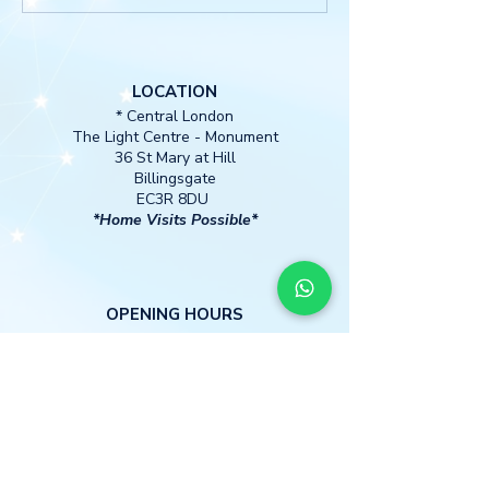
LOCATION
* Central London
The Light Centre
- Monument
36 St Mary at Hill
Billingsgate
EC3R 8DU
*Home Visits Possible*
O
PENING HOURS
MON I WED I THURS
13:00 -18:30
CONTACT